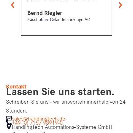
Bernd Riegler
Rick 
Kässbohrer Geländefahrzeuge AG
JBT Mar
Kontakt
Lassen Sie uns starten.
Schreiben Sie uns - wir antworten innerhalb von 24
Stunden.
sales@handlingtech.de
+49 (0) 7157 98919-0
HandlingTech Automations-Systeme GmbH