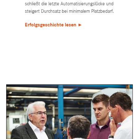
schließt die letzte Automatisierungslücke und
red
steigert Durchsatz bei minimalem Platzbedarf.
und
Erfolgsgeschichte lesen ►
Er