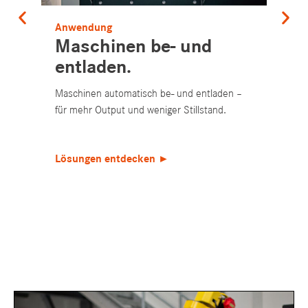
Anwendung
Anw
Maschinen be- und
Pa
entladen.
De
Maschinen automatisch be- und entladen –
Pale
für mehr Output und weniger Stillstand.
stei
Lösungen entdecken ►
Lös