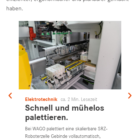
haben.
Elektrotechnik
ca. 2 Min. Lesezeit
Fa
Schnell und mühelos
M
palettieren.
K
Bei WAGO palettiert eine skalierbare SRZ-
Bei
Roboterzelle Gebinde vollautomatisch,
sch