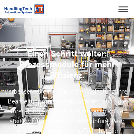
Einen Schritt weiter:
Prozessmodule für mehr
Effizienz.
Verbessern Sie nicht nur die Auslastung Ihrer
Bearbeitungsmaschinen, sondern auch die
Ihrer Roboter: Integrierte Prozessmodule
steigen Effizienz und Wertschöpfung Ihrer
Anlage enorm. HandlingTech hat die