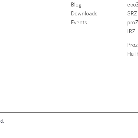
Blog
eco
Downloads
SRZ
Events
pro
IRZ
Pro
HaT
d.