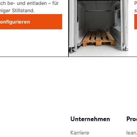
ch be- und entladen – für
P
ger Stillstand.
s
konfigurieren
Unternehmen
Pro
Karriere
lean