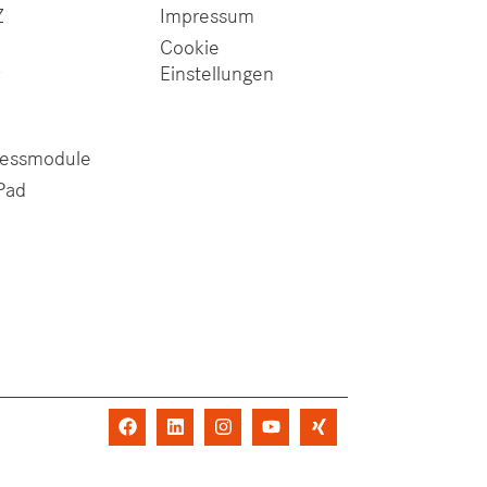
Z
Impressum
Cookie
Einstellungen
Z
zessmodule
Pad