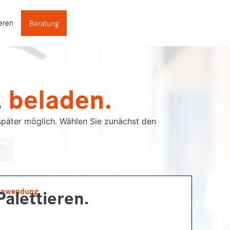
ieren
Beratung
t
beladen.
päter möglich. Wählen Sie zunächst den
Anwendung
Palettieren.